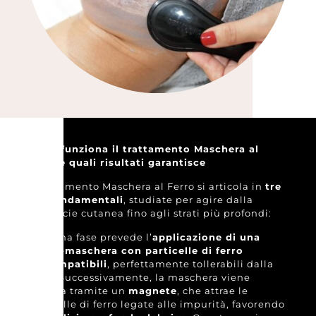
Come funziona il trattamento Maschera al
Ferro e quali risultati garantisce
Il trattamento Maschera al Ferro si articola in
tre
fasi fondamentali
, studiate per agire dalla
superficie cutanea fino agli strati più profondi:
La prima fase prevede l’
applicazione di una
crema-maschera con particelle di ferro
biocompatibili
, perfettamente tollerabili dalla
pelle. Successivamente, la maschera viene
rimossa tramite un
magnete
, che attrae le
particelle di ferro legate alle impurità, favorendo