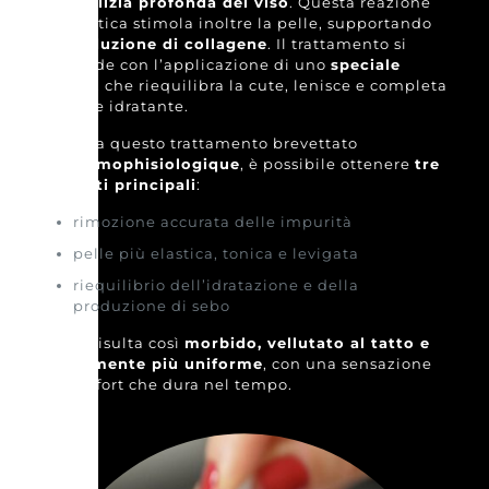
una
pulizia profonda del viso
. Questa reazione
magnetica stimola inoltre la pelle, supportando
la
produzione di collagene
. Il trattamento si
conclude con l’applicazione di uno
speciale
tonico
, che riequilibra la cute, lenisce e completa
l’azione idratante.
Grazie a questo trattamento brevettato
da
Dermophisiologique
, è possibile ottenere
tre
risultati principali
:
rimozione accurata delle impurità
pelle più elastica, tonica e levigata
riequilibrio dell’idratazione e della
produzione di sebo
Il viso risulta così
morbido, vellutato al tatto e
visibilmente più uniforme
, con una sensazione
di comfort che dura nel tempo.